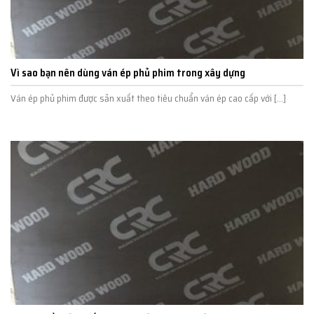
Vì sao bạn nên dùng ván ép phủ phim trong xây dựng
Ván ép phủ phim được sản xuất theo tiêu chuẩn ván ép cao cấp với [...]