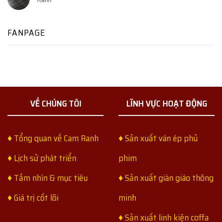
FANPAGE
VỀ CHÚNG TÔI
LĨNH VỰC HOẠT ĐỘNG
♦ Tổng quan về Cam Ranh
♦ Sản xuất ván ép phủ
♦ Lịch sử phát triển
phim
♦ Tầm nhìn & mục tiêu
♦ Sản xuất giàn giáo thông
♦ Giá trị cốt lõi
minh
♦ Sản xuất linh kiện coffa