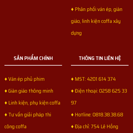
♦ Phân phối ván ép, giàn
giáo, linh kiện coffa xây
dựng
SẢN PHẨM CHÍNH
THÔNG TIN LIÊN HỆ
♦ Ván ép phủ phim
♦ MST: 4201 614 374
♦ Giàn giáo thông minh
♦ Điện thoại: 0258 625 33
♦ Linh kiện, phụ kiện coffa
97
♦ Tư vấn giải pháp thi
♦ Hotline: 0818.38.38.68
công coffa
♦ Địa chỉ: 754 Lê Hồng