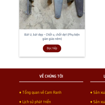
Bát U, bát dẹp – Chốt u, chốt dẹt (Phụ kiện
giàn giáo nêm)
Đọc tiếp
VỀ CHÚNG TÔI
♦ Tổng quan về Cam Ranh
♦ Sản xu
♦ Lịch sử phát triển
♦ Sản xu