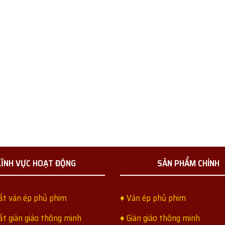
LĨNH VỰC HOẠT ĐỘNG
SẢN PHẨM CHÍNH
ất ván ép phủ phim
♦ Ván ép phủ phim
ất giàn giáo thông minh
♦ Giàn giáo thông minh