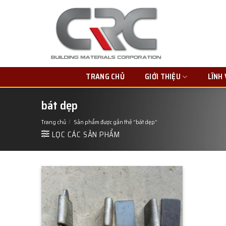
Skip
to
content
TRANG CHỦ
GIỚI THIỆU
LĨNH
bát dẹp
Trang chủ
/
Sản phẩm được gắn thẻ “bát dẹp”
LỌC CÁC SẢN PHẨM