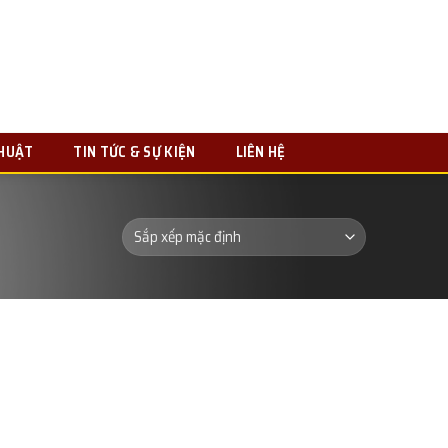
THUẬT
TIN TỨC & SỰ KIỆN
LIÊN HỆ