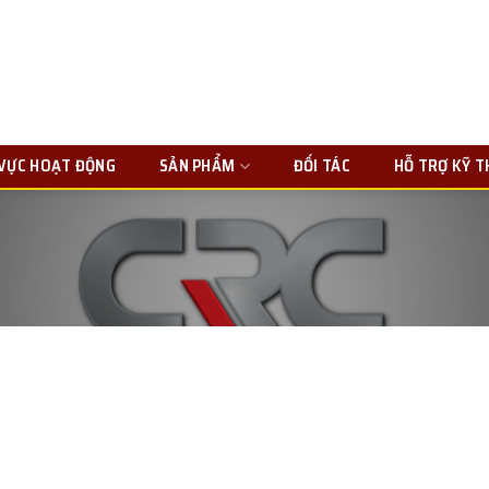
 VỰC HOẠT ĐỘNG
SẢN PHẨM
ĐỐI TÁC
HỖ TRỢ KỸ 