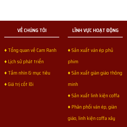
VỀ CHÚNG TÔI
LĨNH VỰC HOẠT ĐỘNG
♦ Tổng quan về Cam Ranh
♦ Sản xuất ván ép phủ
♦ Lịch sử phát triển
phim
♦ Tầm nhìn & mục tiêu
♦ Sản xuất giàn giáo thông
♦ Giá trị cốt lõi
minh
♦ Sản xuất linh kiện coffa
♦ Phân phối ván ép, giàn
giáo, linh kiện coffa xây