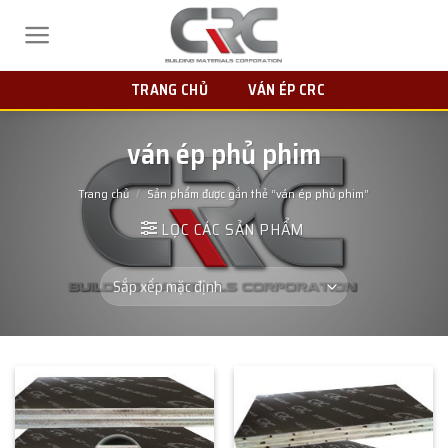
Skip
to
content
TRANG CHỦ
VÁN ÉP CRC
ván ép phủ phim
Trang chủ
/
Sản phẩm được gắn thẻ “ván ép phủ phim”
LỌC CÁC SẢN PHẨM