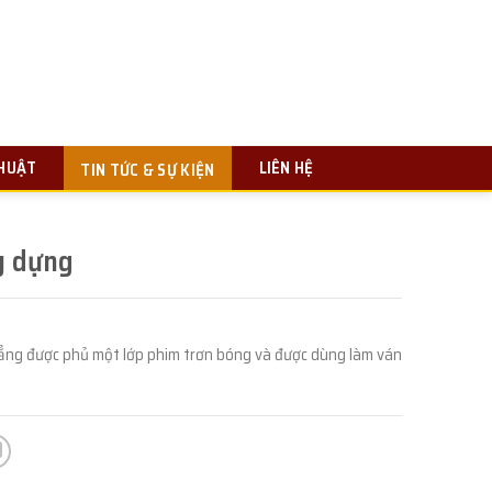
THUẬT
LIÊN HỆ
TIN TỨC & SỰ KIỆN
y dựng
hẳng được phủ một lớp phim trơn bóng và được dùng làm ván