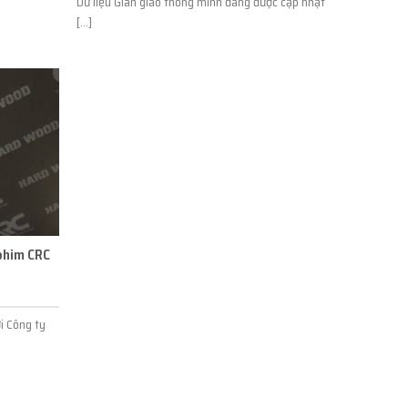
Dữ liệu Giàn giáo thông minh đang được cập nhật
[...]
phim CRC
i Công ty