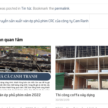
 was posted in
Tin tức
. Bookmark the
permalink
.
ruyền sản xuất ván ép phủ phim CRC của công ty Cam Ranh
ạn quan tâm
ván ép phủ phim năm 2022
Thi công coffa xây dựng
30/09/2019