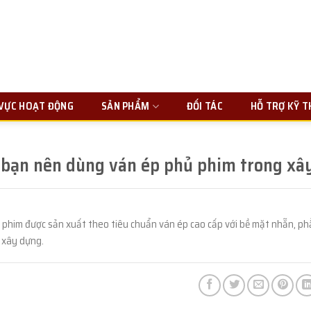
 VỰC HOẠT ĐỘNG
SẢN PHẨM
ĐỐI TÁC
HỖ TRỢ KỸ 
 bạn nên dùng ván ép phủ phim trong xâ
 phim được sản xuất theo tiêu chuẩn ván ép cao cấp với bề mặt nhẵn, p
 xây dựng.