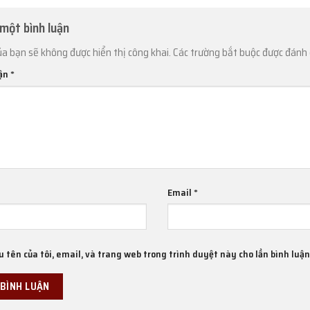
 một bình luận
ủa bạn sẽ không được hiển thị công khai.
Các trường bắt buộc được đánh
uận
*
Email
*
u tên của tôi, email, và trang web trong trình duyệt này cho lần bình luận 