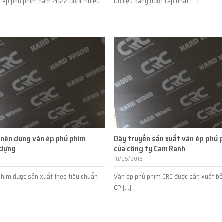
n ép phủ phim năm 2022 được nhiều
Dữ liệu dâng được cập nhật [...]
 nên dùng ván ép phủ phim
Dây truyền sản xuất ván ép phủ 
 dựng
của công ty Cam Ranh
10/05/2018
phim được sản xuất theo tiêu chuẩn
Ván ép phủ phim CRC được sản xuất bở
CP [...]