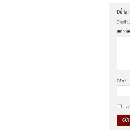
Để lại
Email c
Bình l
Tên
*
Lư