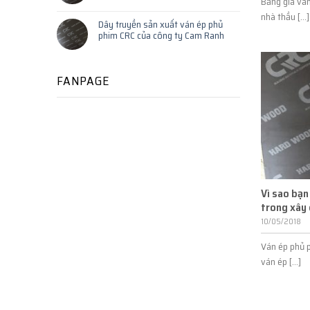
Bảng giá vá
nhà thầu [...]
Dây truyền sản xuất ván ép phủ
phim CRC của công ty Cam Ranh
FANPAGE
Vì sao bạn
trong xây
10/05/2018
Ván ép phủ 
ván ép [...]